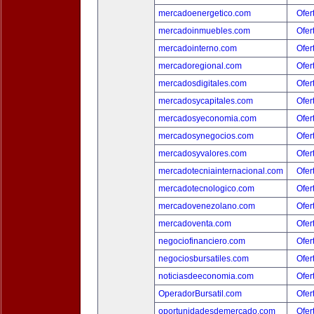
mercadoenergetico.com
Ofer
mercadoinmuebles.com
Ofer
mercadointerno.com
Ofer
mercadoregional.com
Ofer
mercadosdigitales.com
Ofer
mercadosycapitales.com
Ofer
mercadosyeconomia.com
Ofer
mercadosynegocios.com
Ofer
mercadosyvalores.com
Ofer
mercadotecniainternacional.com
Ofer
mercadotecnologico.com
Ofer
mercadovenezolano.com
Ofer
mercadoventa.com
Ofer
negociofinanciero.com
Ofer
negociosbursatiles.com
Ofer
noticiasdeeconomia.com
Ofer
OperadorBursatil.com
Ofer
oportunidadesdemercado.com
Ofer