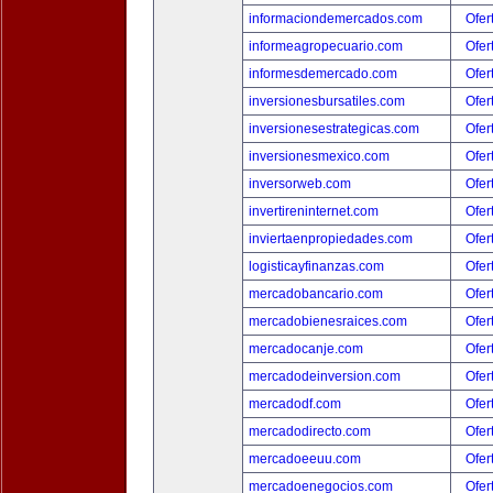
informaciondemercados.com
Ofer
informeagropecuario.com
Ofer
informesdemercado.com
Ofer
inversionesbursatiles.com
Ofer
inversionesestrategicas.com
Ofer
inversionesmexico.com
Ofer
inversorweb.com
Ofer
invertireninternet.com
Ofer
inviertaenpropiedades.com
Ofer
logisticayfinanzas.com
Ofer
mercadobancario.com
Ofer
mercadobienesraices.com
Ofer
mercadocanje.com
Ofer
mercadodeinversion.com
Ofer
mercadodf.com
Ofer
mercadodirecto.com
Ofer
mercadoeeuu.com
Ofer
mercadoenegocios.com
Ofer