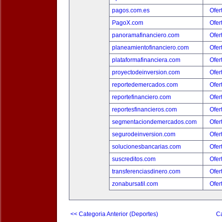
pagos.com.es
Ofer
PagoX.com
Ofer
panoramafinanciero.com
Ofer
planeamientofinanciero.com
Ofer
plataformafinanciera.com
Ofer
proyectodeinversion.com
Ofer
reportedemercados.com
Ofer
reportefinanciero.com
Ofer
reportesfinancieros.com
Ofer
segmentaciondemercados.com
Ofer
segurodeinversion.com
Ofer
solucionesbancarias.com
Ofer
suscreditos.com
Ofer
transferenciasdinero.com
Ofer
zonabursatil.com
Ofer
<< Categoria Anterior (Deportes)
Ca