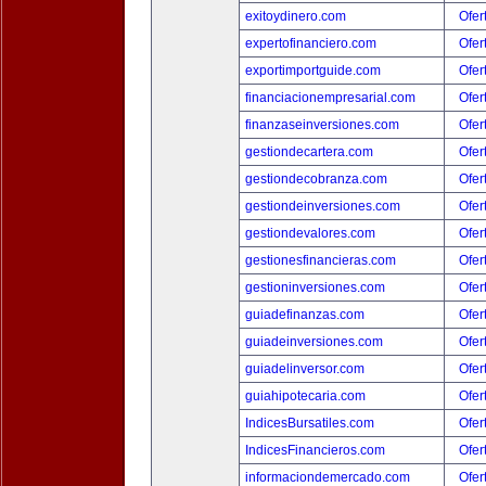
exitoydinero.com
Ofer
expertofinanciero.com
Ofer
exportimportguide.com
Ofer
financiacionempresarial.com
Ofer
finanzaseinversiones.com
Ofer
gestiondecartera.com
Ofer
gestiondecobranza.com
Ofer
gestiondeinversiones.com
Ofer
gestiondevalores.com
Ofer
gestionesfinancieras.com
Ofer
gestioninversiones.com
Ofer
guiadefinanzas.com
Ofer
guiadeinversiones.com
Ofer
guiadelinversor.com
Ofer
guiahipotecaria.com
Ofer
IndicesBursatiles.com
Ofer
IndicesFinancieros.com
Ofer
informaciondemercado.com
Ofer