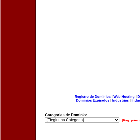
Registro de Dominios
|
Web Hosting
|
D
Dominios Expirados
|
Industrias
|
Indu
Categorías de Dominio:
[Pág. princi