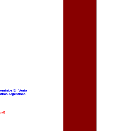
ominios En Venta
strias Argentinas
pal]