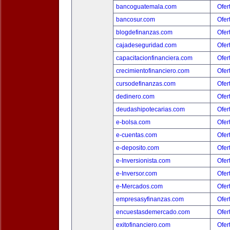
bancoguatemala.com
Ofer
bancosur.com
Ofer
blogdefinanzas.com
Ofer
cajadeseguridad.com
Ofer
capacitacionfinanciera.com
Ofer
crecimientofinanciero.com
Ofer
cursodefinanzas.com
Ofer
dedinero.com
Ofer
deudashipotecarias.com
Ofer
e-bolsa.com
Ofer
e-cuentas.com
Ofer
e-deposito.com
Ofer
e-Inversionista.com
Ofer
e-Inversor.com
Ofer
e-Mercados.com
Ofer
empresasyfinanzas.com
Ofer
encuestasdemercado.com
Ofer
exitofinanciero.com
Ofer