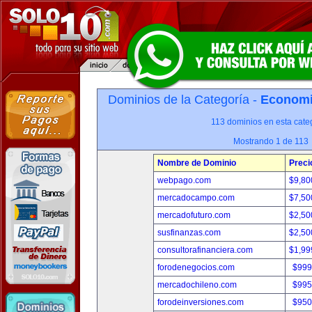
Dominios de la Categoría -
Economia
113 dominios en esta categ
Mostrando 1 de 113
Nombre de Dominio
Preci
webpago.com
$9,80
mercadocampo.com
$7,50
mercadofuturo.com
$2,50
susfinanzas.com
$2,50
consultorafinanciera.com
$1,99
forodenegocios.com
$999
mercadochileno.com
$995
forodeinversiones.com
$950