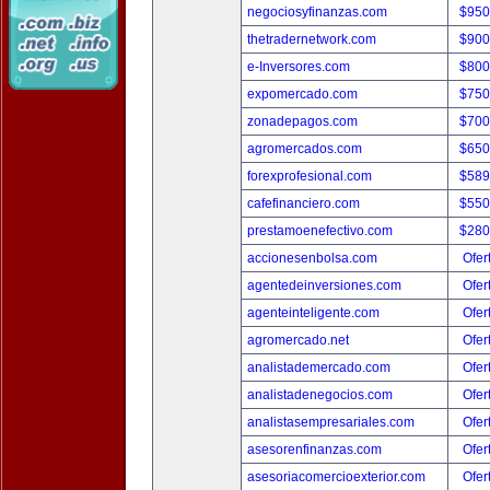
negociosyfinanzas.com
$950
thetradernetwork.com
$900
e-Inversores.com
$800
expomercado.com
$750
zonadepagos.com
$700
agromercados.com
$650
forexprofesional.com
$589
cafefinanciero.com
$550
prestamoenefectivo.com
$280
accionesenbolsa.com
Ofer
agentedeinversiones.com
Ofer
agenteinteligente.com
Ofer
agromercado.net
Ofer
analistademercado.com
Ofer
analistadenegocios.com
Ofer
analistasempresariales.com
Ofer
asesorenfinanzas.com
Ofer
asesoriacomercioexterior.com
Ofer