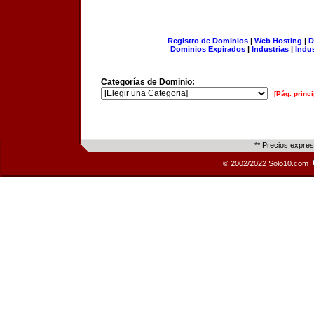
Registro de Dominios
|
Web Hosting
|
D
Dominios Expirados
|
Industrias
|
Indu
Categorías de Dominio:
[Pág. princi
** Precios expre
© 2002/2022 Solo10.com