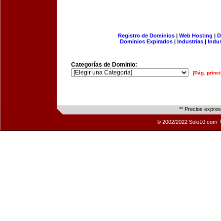
Registro de Dominios
|
Web Hosting
|
D
Dominios Expirados
|
Industrias
|
Indu
Categorías de Dominio:
[Pág. princi
** Precios expre
© 2002/2022 Solo10.com