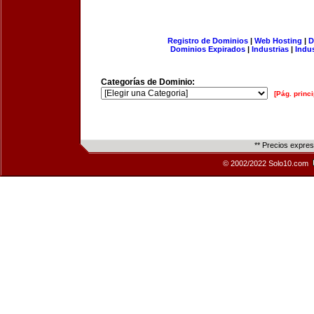
Registro de Dominios
|
Web Hosting
|
D
Dominios Expirados
|
Industrias
|
Indu
Categorías de Dominio:
[Pág. princi
** Precios expre
© 2002/2022 Solo10.com