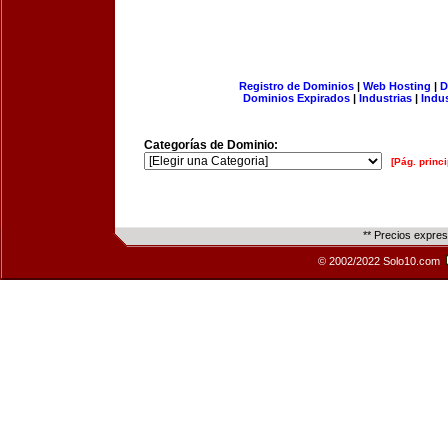
Registro de Dominios
|
Web Hosting
|
D
Dominios Expirados
|
Industrias
|
Indu
Categorías de Dominio:
[Pág. princi
** Precios expre
© 2002/2022 Solo10.com