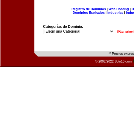
Registro de Dominios
|
Web Hosting
|
D
Dominios Expirados
|
Industrias
|
Indu
Categorías de Dominio:
[Pág. princi
** Precios expre
© 2002/2022 Solo10.com