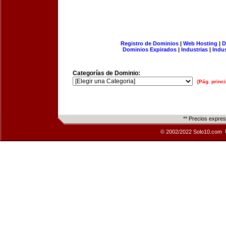
Registro de Dominios
|
Web Hosting
|
D
Dominios Expirados
|
Industrias
|
Indu
Categorías de Dominio:
[Pág. princi
** Precios expre
© 2002/2022 Solo10.com